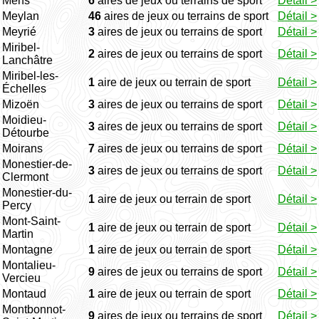
Mens
6
aires de jeux ou terrains de sport
Détail >
Meylan
46
aires de jeux ou terrains de sport
Détail >
Meyrié
3
aires de jeux ou terrains de sport
Détail >
Miribel-
2
aires de jeux ou terrains de sport
Détail >
Lanchâtre
Miribel-les-
1
aire de jeux ou terrain de sport
Détail >
Échelles
Mizoën
3
aires de jeux ou terrains de sport
Détail >
Moidieu-
3
aires de jeux ou terrains de sport
Détail >
Détourbe
Moirans
7
aires de jeux ou terrains de sport
Détail >
Monestier-de-
3
aires de jeux ou terrains de sport
Détail >
Clermont
Monestier-du-
1
aire de jeux ou terrain de sport
Détail >
Percy
Mont-Saint-
1
aire de jeux ou terrain de sport
Détail >
Martin
Montagne
1
aire de jeux ou terrain de sport
Détail >
Montalieu-
9
aires de jeux ou terrains de sport
Détail >
Vercieu
Montaud
1
aire de jeux ou terrain de sport
Détail >
Montbonnot-
9
aires de jeux ou terrains de sport
Détail >