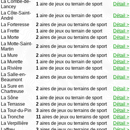
La Combe-de-
1
aire de jeux ou terrain de sport
Détail >
Lancey
La Côte-Saint-
1
aire de jeux ou terrain de sport
Détail >
André
La Forteresse
2
aires de jeux ou terrains de sport
Détail >
La Frette
1
aire de jeux ou terrain de sport
Détail >
La Morte
2
aires de jeux ou terrains de sport
Détail >
La Motte-Saint-
2
aires de jeux ou terrains de sport
Détail >
Martin
La Mure
2
aires de jeux ou terrains de sport
Détail >
La Murette
1
aire de jeux ou terrain de sport
Détail >
La Rivière
1
aire de jeux ou terrain de sport
Détail >
La Salle-en-
2
aires de jeux ou terrains de sport
Détail >
Beaumont
La Sure en
2
aires de jeux ou terrains de sport
Détail >
Chartreuse
La Sône
1
aire de jeux ou terrain de sport
Détail >
La Terrasse
2
aires de jeux ou terrains de sport
Détail >
La Tour-du-Pin
3
aires de jeux ou terrains de sport
Détail >
La Tronche
11
aires de jeux ou terrains de sport
Détail >
La Verpillière
7
aires de jeux ou terrains de sport
Détail >
Laffrey
3
aires de jeux ou terrains de sport
Détail >