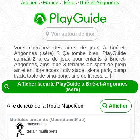
Accueil
>
France
>
Isère
>
Brié-et-Angonnes
Voir autour de moi
Vous cherchez des aires de jeux à Brié-et-
Angonnes (Isère) ? Ça tombe bien, PlayGuide
connaît
2
aires de jeux pour enfants à Brié-et-
Angonnes, ainsi que
3
terrains de sport de plein
air et en libre accès : city stade, skate park, pump
track, table de ping-pong, aire de fitness, ... !
Afficher la carte PlayGuide à Brié-et-Angonnes
(Isère)
Aire de jeux de la Route Napoléon
Afficher
Modules présents (OpenStreetMap)
maisonnette
terrain multisports