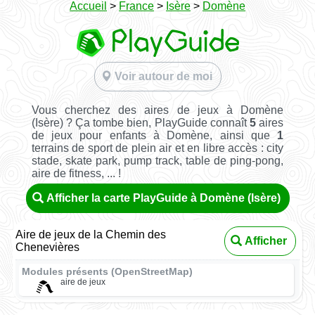
Accueil
>
France
>
Isère
>
Domène
Voir autour de moi
Vous cherchez des aires de jeux à Domène
(Isère) ? Ça tombe bien, PlayGuide connaît
5
aires
de jeux pour enfants à Domène, ainsi que
1
terrains de sport de plein air et en libre accès : city
stade, skate park, pump track, table de ping-pong,
aire de fitness, ... !
Afficher la carte PlayGuide à Domène (Isère)
Aire de jeux de la Chemin des
Afficher
Chenevières
Modules présents (OpenStreetMap)
aire de jeux