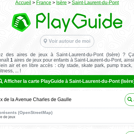
Accueil
>
France
>
Isère
>
Saint-Laurent-du-Pont
Voir autour de moi
z des aires de jeux à Saint-Laurent-du-Pont (Isère) ? Ç
nnaît
1
aires de jeux pour enfants à Saint-Laurent-du-Pont, ains
ein air et en libre accès : city stade, skate park, pump track,
tness, ... !
Afficher la carte PlayGuide à Saint-Laurent-du-Pont (Isère
ux de la Avenue Charles de Gaulle
présents (OpenStreetMap)
re de jeux