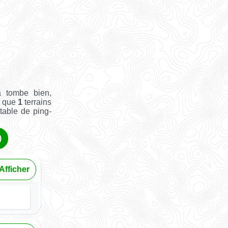
a tombe bien,
i que
1
terrains
 table de ping-
)
Afficher