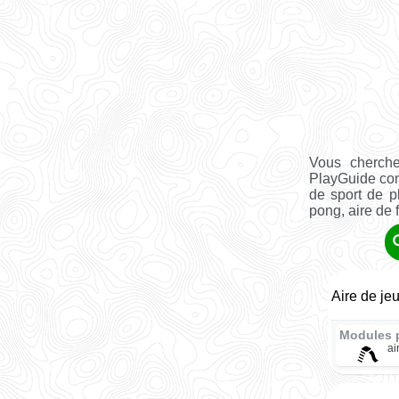
Vous cherche
PlayGuide co
de sport de pl
pong, aire de fi
Aire de je
Modules 
ai