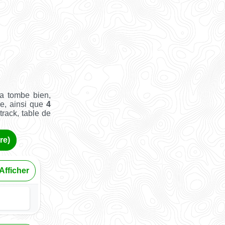
Ça tombe bien,
se, ainsi que
4
track, table de
re)
Afficher