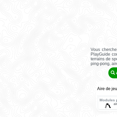
Vous cherchez
PlayGuide co
terrains de sp
ping-pong, aire 
Aire de je
Modules 
ai