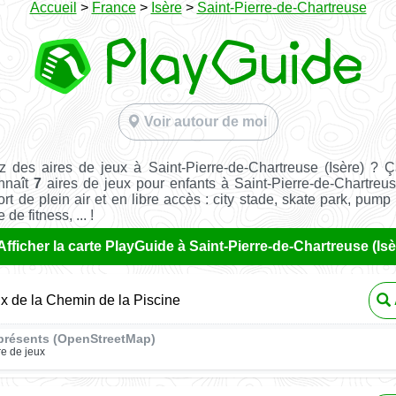
Accueil
>
France
>
Isère
>
Saint-Pierre-de-Chartreuse
Voir autour de moi
 des aires de jeux à Saint-Pierre-de-Chartreuse (Isère) ? 
nnaît
7
aires de jeux pour enfants à Saint-Pierre-de-Chartreu
ort de plein air et en libre accès : city stade, skate park, pump 
de fitness, ... !
Afficher la carte PlayGuide à Saint-Pierre-de-Chartreuse (Isè
ux de la Chemin de la Piscine
présents (OpenStreetMap)
re de jeux