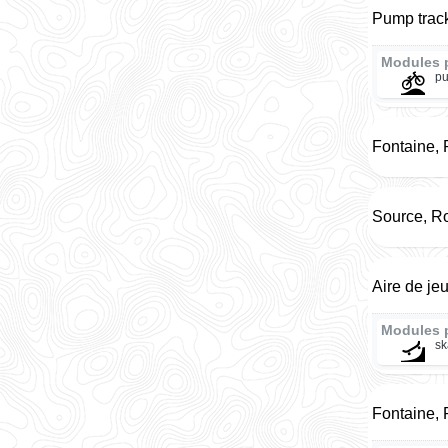
Pump track
Modules 
pu
Fontaine,
Source, R
Aire de je
Modules 
sk
Fontaine,