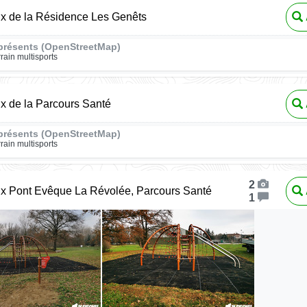
ux de la Résidence Les Genêts
présents (OpenStreetMap)
rrain multisports
ux de la Parcours Santé
présents (OpenStreetMap)
rrain multisports
2
ux Pont Evêque La Révolée, Parcours Santé
1