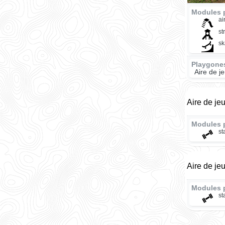
Modules 
ai
st
sk
Playgone
Aire de j
Aire de je
Modules 
st
Aire de je
Modules 
st