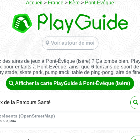
Accueil
>
France
>
Isère
>
Pont-Évêque
Voir autour de moi
 des aires de jeux à Pont-Évêque (Isère) ? Ça tombe bien, Pla
x pour enfants à Pont-Évêque, ainsi que
6
terrains de sport de 
ity stade, skate park, pump track, table de ping-pong, aire de fitnes
Afficher la carte PlayGuide à Pont-Évêque (Isère)
ux de la Parcours Santé
présents (OpenStreetMap)
re de jeux