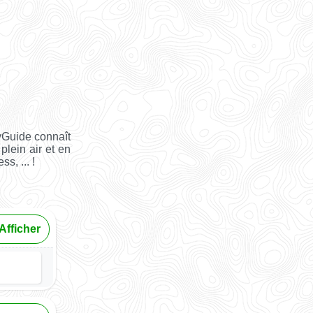
yGuide connaît
plein air et en
s, ... !
Afficher