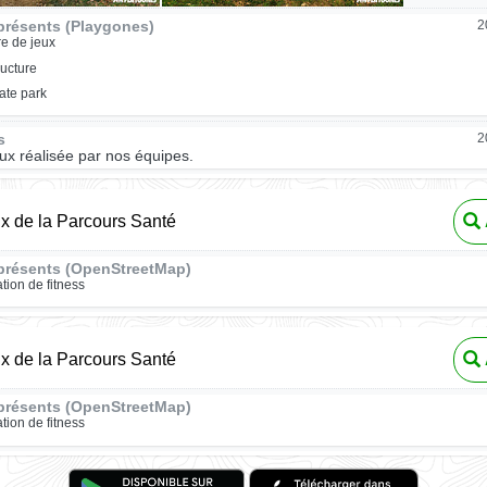
présents (Playgones)
2
re de jeux
ructure
ate park
s
2
eux réalisée par nos équipes.
ux de la Parcours Santé
présents (OpenStreetMap)
ation de fitness
ux de la Parcours Santé
présents (OpenStreetMap)
ation de fitness