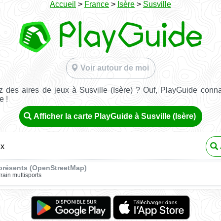
Accueil
>
France
>
Isère
>
Susville
Voir autour de moi
 des aires de jeux à Susville (Isère) ? Ouf, PlayGuide connaî
e !
Afficher la carte PlayGuide à Susville (Isère)
ux
présents (OpenStreetMap)
rrain multisports