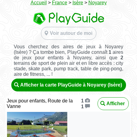
Accueil
>
France
>
Isère
>
Noyarey
Voir autour de moi
Vous cherchez des aires de jeux à Noyarey
(Isère) ? Ça tombe bien, PlayGuide connaît
1
aires
de jeux pour enfants à Noyarey, ainsi que
2
terrains de sport de plein air et en libre accès : city
stade, skate park, pump track, table de ping-pong,
aire de fitness, ... !
Afficher la carte PlayGuide à Noyarey (Isère)
Jeux pour enfants, Route de la
1
Afficher
Vanne
1