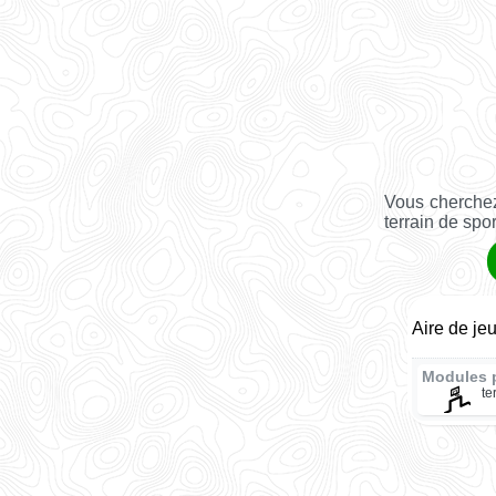
Vous cherchez
terrain de spo
Aire de je
Modules 
te