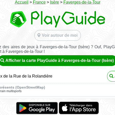
Accueil
>
France
>
Isère
>
Faverges-de-la-Tour
Voir autour de moi
 des aires de jeux à Faverges-de-la-Tour (Isère) ? Ouf, PlayG
rt à Faverges-de-la-Tour !
Afficher la carte PlayGuide à Faverges-de-la-Tour (Isère)
ux de la Rue de la Rolandière
présents (OpenStreetMap)
rrain multisports