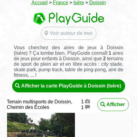
Accueil
>
France
>
Isère
>
Doissin
Voir autour de moi
Vous cherchez des aires de jeux à Doissin
(Isère) ? Ça tombe bien, PlayGuide connaît
1
aires
de jeux pour enfants à Doissin, ainsi que
2
terrains
de sport de plein air et en libre accès : city stade,
skate park, pump track, table de ping-pong, aire de
fitness, ... !
Afficher la carte PlayGuide à Doissin (Isère)
Terrain multisports de Doissin,
1
Afficher
Chemin des Écoles
1