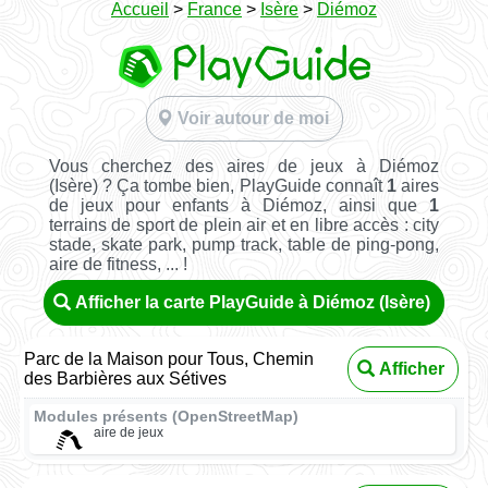
Accueil
>
France
>
Isère
>
Diémoz
Voir autour de moi
Vous cherchez des aires de jeux à Diémoz
(Isère) ? Ça tombe bien, PlayGuide connaît
1
aires
de jeux pour enfants à Diémoz, ainsi que
1
terrains de sport de plein air et en libre accès : city
stade, skate park, pump track, table de ping-pong,
aire de fitness, ... !
Afficher la carte PlayGuide à Diémoz (Isère)
Parc de la Maison pour Tous, Chemin
Afficher
des Barbières aux Sétives
Modules présents (OpenStreetMap)
aire de jeux