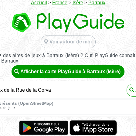
Accueil
>
France
>
Isère
>
Barraux
Voir autour de moi
 des aires de jeux à Barraux (Isère) ? Ouf, PlayGuide connaît 
 Barraux !
Afficher la carte PlayGuide à Barraux (Isère)
ux de la Rue de la Corva
présents (OpenStreetMap)
re de jeux