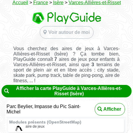
Accueil
>
France
>
Isère
>
Varces-Allières-et-Risset
Voir autour de moi
Vous cherchez des aires de jeux à Varces-
Allières-et-Risset (Isère) ? Ça tombe bien,
PlayGuide connaît
7
aires de jeux pour enfants à
Varces-Allières-et-Risset, ainsi que
3
terrains de
sport de plein air et en libre accès : city stade,
skate park, pump track, table de ping-pong, aire de
fitness, ... !
Afficher la carte PlayGuide à Varces-Allières-et-
Risset (Isère)
Parc Beylier, Impasse du Pic Saint-
Afficher
Michel
Modules présents (OpenStreetMap)
aire de jeux