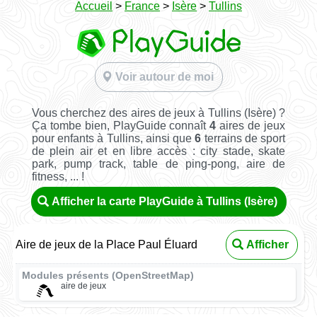
Accueil
>
France
>
Isère
>
Tullins
Voir autour de moi
Vous cherchez des aires de jeux à Tullins (Isère) ?
Ça tombe bien, PlayGuide connaît
4
aires de jeux
pour enfants à Tullins, ainsi que
6
terrains de sport
de plein air et en libre accès : city stade, skate
park, pump track, table de ping-pong, aire de
fitness, ... !
Afficher la carte PlayGuide à Tullins (Isère)
Aire de jeux de la Place Paul Éluard
Afficher
Modules présents (OpenStreetMap)
aire de jeux