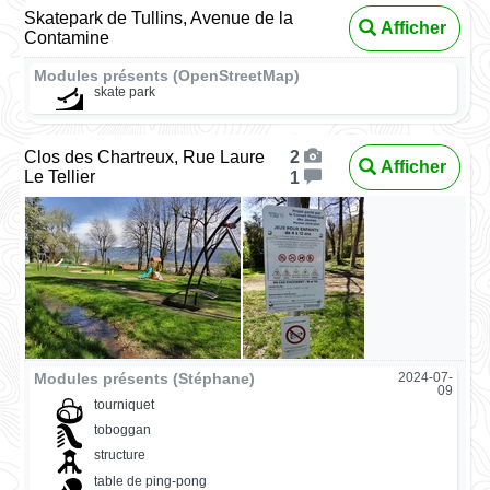
Skatepark de Tullins, Avenue de la
Afficher
Contamine
Modules présents (OpenStreetMap)
skate park
Clos des Chartreux, Rue Laure
2
Afficher
Le Tellier
1
Modules présents (Stéphane)
2024-07-
09
tourniquet
toboggan
structure
table de ping-pong