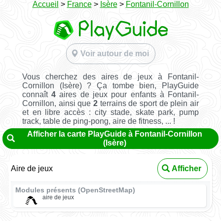
Accueil
>
France
>
Isère
>
Fontanil-Cornillon
Voir autour de moi
Vous cherchez des aires de jeux à Fontanil-
Cornillon (Isère) ? Ça tombe bien, PlayGuide
connaît
4
aires de jeux pour enfants à Fontanil-
Cornillon, ainsi que
2
terrains de sport de plein air
et en libre accès : city stade, skate park, pump
track, table de ping-pong, aire de fitness, ... !
Afficher la carte PlayGuide à Fontanil-Cornillon
(Isère)
Aire de jeux
Afficher
Modules présents (OpenStreetMap)
aire de jeux