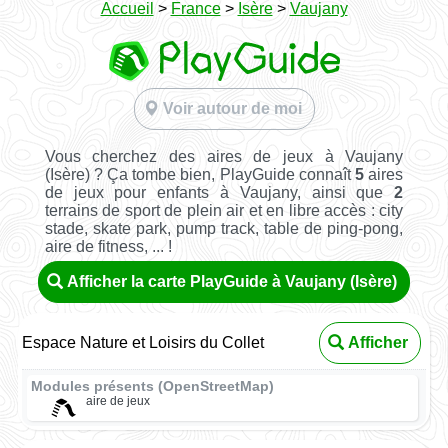
Accueil
>
France
>
Isère
>
Vaujany
Voir autour de moi
Vous cherchez des aires de jeux à Vaujany
(Isère) ? Ça tombe bien, PlayGuide connaît
5
aires
de jeux pour enfants à Vaujany, ainsi que
2
terrains de sport de plein air et en libre accès : city
stade, skate park, pump track, table de ping-pong,
aire de fitness, ... !
Afficher la carte PlayGuide à Vaujany (Isère)
Espace Nature et Loisirs du Collet
Afficher
Modules présents (OpenStreetMap)
aire de jeux