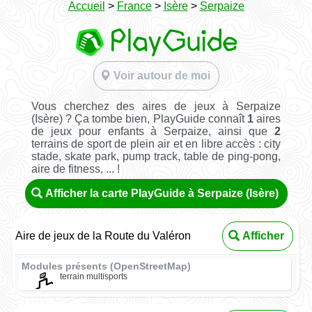
Accueil
>
France
>
Isère
>
Serpaize
Voir autour de moi
Vous cherchez des aires de jeux à Serpaize
(Isère) ? Ça tombe bien, PlayGuide connaît
1
aires
de jeux pour enfants à Serpaize, ainsi que
2
terrains de sport de plein air et en libre accès : city
stade, skate park, pump track, table de ping-pong,
aire de fitness, ... !
Afficher la carte PlayGuide à Serpaize (Isère)
Aire de jeux de la Route du Valéron
Afficher
Modules présents (OpenStreetMap)
terrain multisports