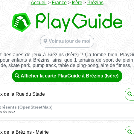
Accueil
>
France
>
Isère
>
Brézins
Voir autour de moi
 des aires de jeux à Brézins (Isère) ? Ça tombe bien, Play
 pour enfants à Brézins, ainsi que
1
terrains de sport de plein 
ade, skate park, pump track, table de ping-pong, aire de fitness, ..
Afficher la carte PlayGuide à Brézins (Isère)
ux de la Rue du Stade
présents (OpenStreetMap)
re de jeux
x de la Brézins - Mairie