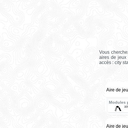
Vous cherchez
aires de jeux
accès : city st
Aire de je
Modules 
ai
Aire de jeu