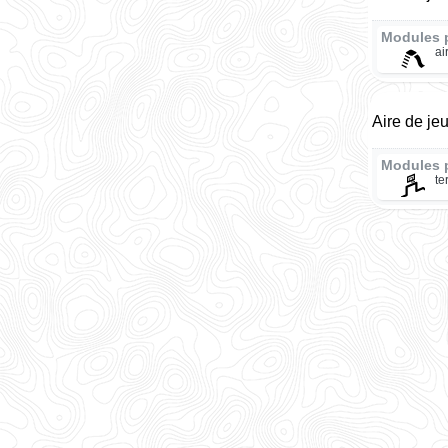
Modules 
ai
Aire de je
Modules 
te