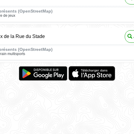
présents (OpenStreetMap)
re de jeux
ux de la Rue du Stade
présents (OpenStreetMap)
rrain multisports