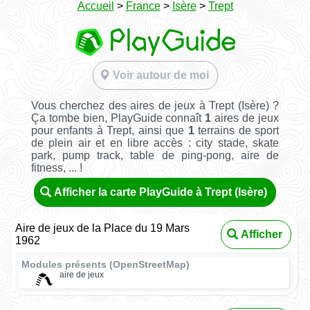
Accueil
>
France
>
Isère
>
Trept
Voir autour de moi
Vous cherchez des aires de jeux à Trept (Isère) ?
Ça tombe bien, PlayGuide connaît
1
aires de jeux
pour enfants à Trept, ainsi que
1
terrains de sport
de plein air et en libre accès : city stade, skate
park, pump track, table de ping-pong, aire de
fitness, ... !
Afficher la carte PlayGuide à Trept (Isère)
Aire de jeux de la Place du 19 Mars
Afficher
1962
Modules présents (OpenStreetMap)
aire de jeux