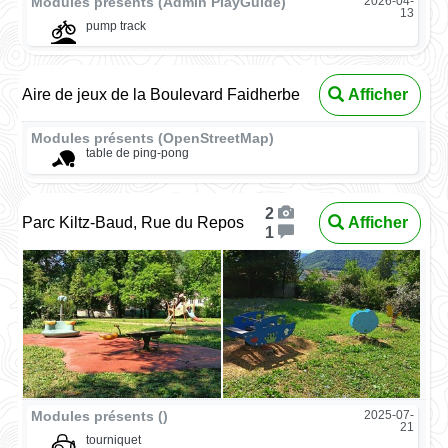
Modules présents (Admin PlayGuide)
2026-04-
13
pump track
Aire de jeux de la Boulevard Faidherbe
Afficher
Modules présents (OpenStreetMap)
table de ping-pong
2
Parc Kiltz-Baud, Rue du Repos
Afficher
1
Modules présents ()
2025-07-
21
tourniquet