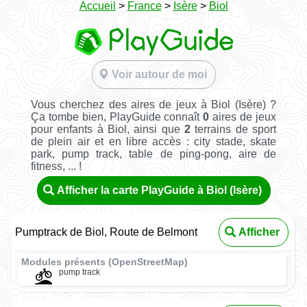
Accueil
>
France
>
Isère
>
Biol
Voir autour de moi
Vous cherchez des aires de jeux à Biol (Isère) ?
Ça tombe bien, PlayGuide connaît
0
aires de jeux
pour enfants à Biol, ainsi que
2
terrains de sport
de plein air et en libre accès : city stade, skate
park, pump track, table de ping-pong, aire de
fitness, ... !
Afficher la carte PlayGuide à Biol (Isère)
Pumptrack de Biol, Route de Belmont
Afficher
Modules présents (OpenStreetMap)
pump track