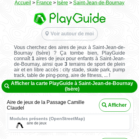
Accueil
>
France
>
Isère
>
Saint-Jean-de-Bournay
Voir autour de moi
Vous cherchez des aires de jeux à Saint-Jean-de-
Bournay (Isère) ? Ça tombe bien, PlayGuide
connaît
1
aires de jeux pour enfants à Saint-Jean-
de-Bournay, ainsi que
3
terrains de sport de plein
air et en libre accès : city stade, skate park, pump
track, table de ping-pong, aire de fitness, ... !
Afficher la carte PlayGuide à Saint-Jean-de-Bournay
(Isère)
Aire de jeux de la Passage Camille
Afficher
Claudel
Modules présents (OpenStreetMap)
aire de jeux