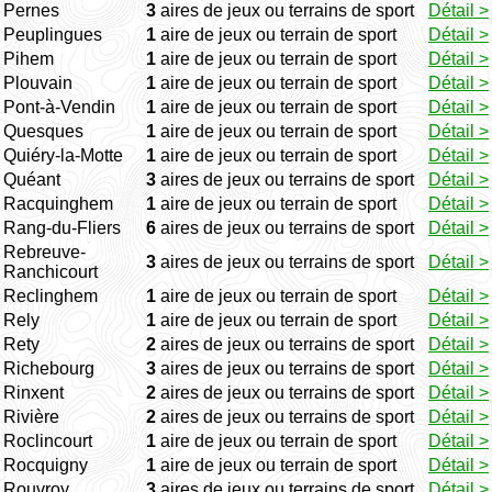
Pernes
3
aires de jeux ou terrains de sport
Détail >
Peuplingues
1
aire de jeux ou terrain de sport
Détail >
Pihem
1
aire de jeux ou terrain de sport
Détail >
Plouvain
1
aire de jeux ou terrain de sport
Détail >
Pont-à-Vendin
1
aire de jeux ou terrain de sport
Détail >
Quesques
1
aire de jeux ou terrain de sport
Détail >
Quiéry-la-Motte
1
aire de jeux ou terrain de sport
Détail >
Quéant
3
aires de jeux ou terrains de sport
Détail >
Racquinghem
1
aire de jeux ou terrain de sport
Détail >
Rang-du-Fliers
6
aires de jeux ou terrains de sport
Détail >
Rebreuve-
3
aires de jeux ou terrains de sport
Détail >
Ranchicourt
Reclinghem
1
aire de jeux ou terrain de sport
Détail >
Rely
1
aire de jeux ou terrain de sport
Détail >
Rety
2
aires de jeux ou terrains de sport
Détail >
Richebourg
3
aires de jeux ou terrains de sport
Détail >
Rinxent
2
aires de jeux ou terrains de sport
Détail >
Rivière
2
aires de jeux ou terrains de sport
Détail >
Roclincourt
1
aire de jeux ou terrain de sport
Détail >
Rocquigny
1
aire de jeux ou terrain de sport
Détail >
Rouvroy
3
aires de jeux ou terrains de sport
Détail >