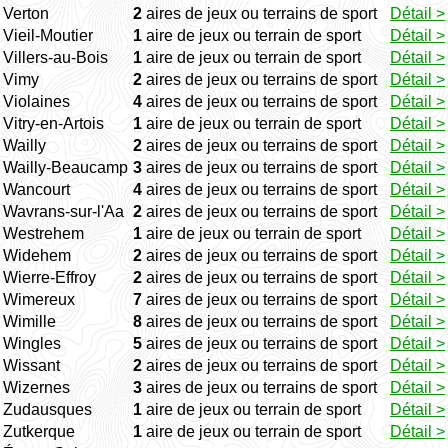
Verton
2
aires de jeux ou terrains de sport
Détail >
Vieil-Moutier
1
aire de jeux ou terrain de sport
Détail >
Villers-au-Bois
1
aire de jeux ou terrain de sport
Détail >
Vimy
2
aires de jeux ou terrains de sport
Détail >
Violaines
4
aires de jeux ou terrains de sport
Détail >
Vitry-en-Artois
1
aire de jeux ou terrain de sport
Détail >
Wailly
2
aires de jeux ou terrains de sport
Détail >
Wailly-Beaucamp
3
aires de jeux ou terrains de sport
Détail >
Wancourt
4
aires de jeux ou terrains de sport
Détail >
Wavrans-sur-l'Aa
2
aires de jeux ou terrains de sport
Détail >
Westrehem
1
aire de jeux ou terrain de sport
Détail >
Widehem
2
aires de jeux ou terrains de sport
Détail >
Wierre-Effroy
2
aires de jeux ou terrains de sport
Détail >
Wimereux
7
aires de jeux ou terrains de sport
Détail >
Wimille
8
aires de jeux ou terrains de sport
Détail >
Wingles
5
aires de jeux ou terrains de sport
Détail >
Wissant
2
aires de jeux ou terrains de sport
Détail >
Wizernes
3
aires de jeux ou terrains de sport
Détail >
Zudausques
1
aire de jeux ou terrain de sport
Détail >
Zutkerque
1
aire de jeux ou terrain de sport
Détail >