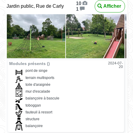
10
Jardin public, Rue de Carly
Afficher
1
Modules présents ()
2024-07-
20
pont de singe
terrain multisports
toile d'araignée
mur d'escalade
balançoire à bascule
toboggan
fauteuil à ressort
structure
balançoire