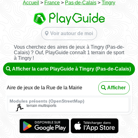
Accueil
>
France
>
Pas-de-Calais
>
Tingry
Voir autour de moi
Vous cherchez des aires de jeux à Tingry (Pas-de-
Calais) ? Ouf, PlayGuide connaît 1 terrain de sport
à Tingry !
Afficher la carte PlayGuide à Tingry (Pas-de-Calais)
Aire de jeux de la Rue de la Mairie
Afficher
Modules présents (OpenStreetMap)
terrain multisports