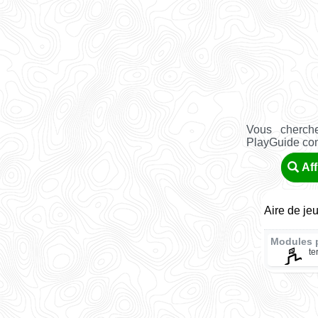
Vous cherche
PlayGuide conn
Aff
Aire de je
Modules 
te