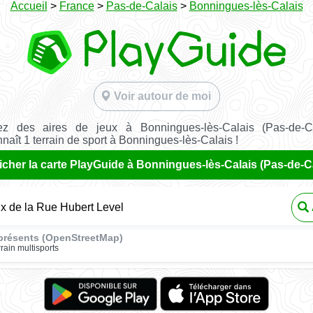
Accueil
>
France
>
Pas-de-Calais
>
Bonningues-lès-Calais
Voir autour de moi
z des aires de jeux à Bonningues-lès-Calais (Pas-de-C
aît 1 terrain de sport à Bonningues-lès-Calais !
icher la carte PlayGuide à Bonningues-lès-Calais (Pas-de-C
ux de la Rue Hubert Level
présents (OpenStreetMap)
rrain multisports