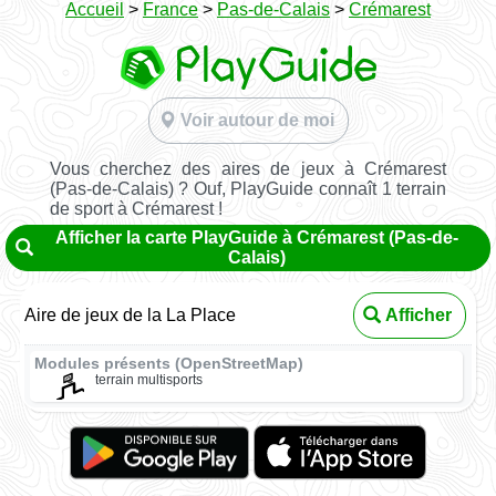
Accueil
>
France
>
Pas-de-Calais
>
Crémarest
Voir autour de moi
Vous cherchez des aires de jeux à Crémarest
(Pas-de-Calais) ? Ouf, PlayGuide connaît 1 terrain
de sport à Crémarest !
Afficher la carte PlayGuide à Crémarest (Pas-de-
Calais)
Aire de jeux de la La Place
Afficher
Modules présents (OpenStreetMap)
terrain multisports