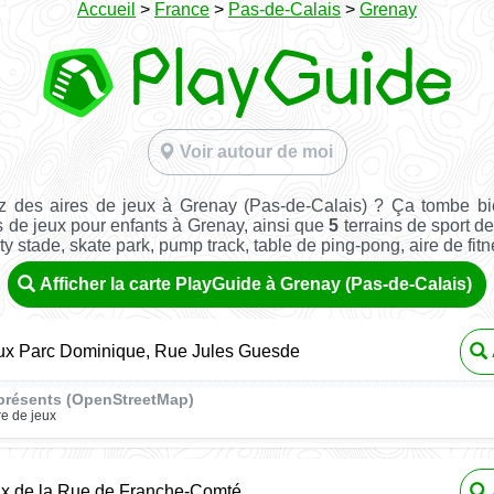
Accueil
>
France
>
Pas-de-Calais
>
Grenay
Voir autour de moi
z des aires de jeux à Grenay (Pas-de-Calais) ? Ça tombe bi
s de jeux pour enfants à Grenay, ainsi que
5
terrains de sport de
ity stade, skate park, pump track, table de ping-pong, aire de fitnes
Afficher la carte PlayGuide à Grenay (Pas-de-Calais)
eux Parc Dominique, Rue Jules Guesde
présents (OpenStreetMap)
re de jeux
ux de la Rue de Franche-Comté