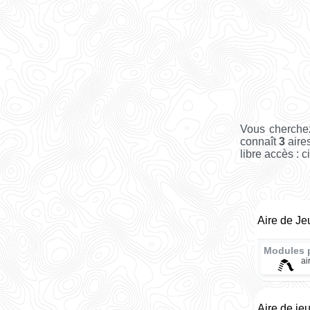
Vous cherche
connaît
3
aire
libre accès : c
Aire de J
Modules 
ai
Aire de je