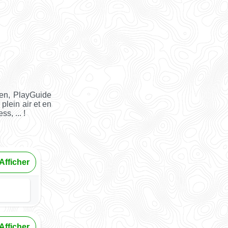
en, PlayGuide
 plein air et en
s, ... !
Afficher
Afficher