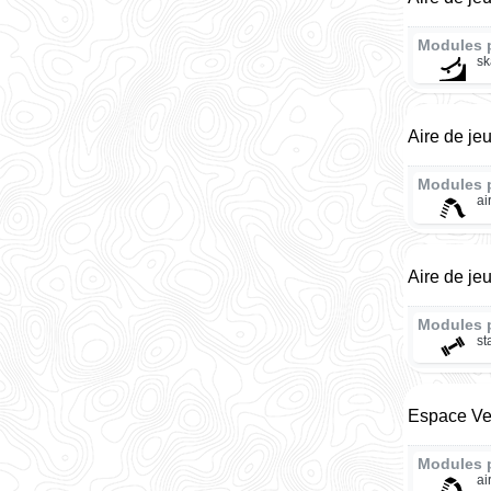
Modules 
sk
Aire de je
Modules 
ai
Aire de je
Modules 
st
Espace Ver
Modules 
ai