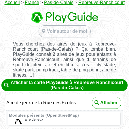
Accueil
>
France
>
Pas-de-Calais
>
Rebreuve-Ranchicourt
Voir autour de moi
Vous cherchez des aires de jeux à Rebreuve-
Ranchicourt (Pas-de-Calais) ? Ça tombe bien,
PlayGuide connaît
2
aires de jeux pour enfants à
Rebreuve-Ranchicourt, ainsi que
1
terrains de
sport de plein air et en libre accès : city stade,
skate park, pump track, table de ping-pong, aire de
fitness, ... !
Afficher la carte PlayGuide à Rebreuve-Ranchicourt
(Pas-de-Calais)
Aire de jeux de la Rue des Écoles
Afficher
Modules présents (OpenStreetMap)
aire de jeux