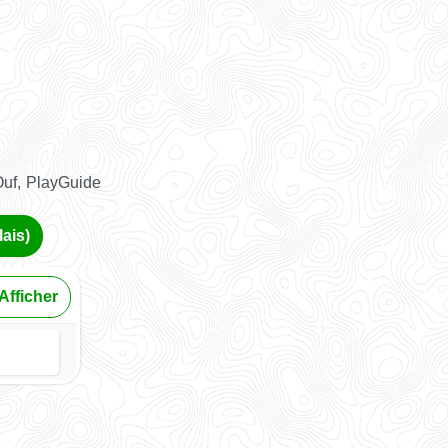
Ouf, PlayGuide
ais)
Afficher