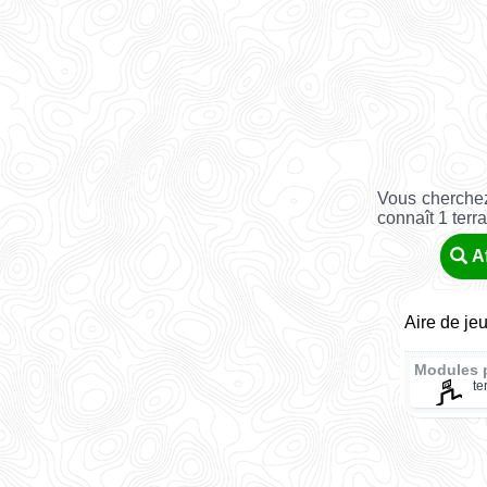
Vous cherchez
connaît 1 terr
A
Aire de je
Modules 
te