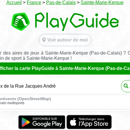
Accueil
>
France
>
Pas-de-Calais
>
Sainte-Marie-Kerque
Voir autour de moi
 des aires de jeux à Sainte-Marie-Kerque (Pas-de-Calais) ? 
ain de sport à Sainte-Marie-Kerque !
fficher la carte PlayGuide à Sainte-Marie-Kerque (Pas-de-Cal
ux de la Rue Jacques André
présents (OpenStreetMap)
rrain multisports