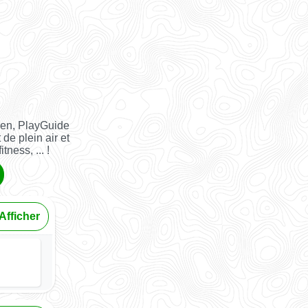
ien, PlayGuide
 de plein air et
tness, ... !
Afficher