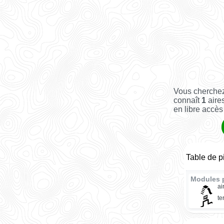
Vous cherchez
connaît
1
aires
en libre accès 
Table de p
Modules 
ai
te