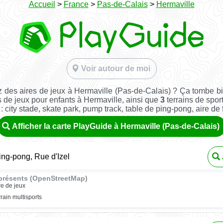
Accueil
>
France
>
Pas-de-Calais
>
Hermaville
Voir autour de moi
 des aires de jeux à Hermaville (Pas-de-Calais) ? Ça tombe b
 de jeux pour enfants à Hermaville, ainsi que
3
terrains de sport
: city stade, skate park, pump track, table de ping-pong, aire de fi
Afficher la carte PlayGuide à Hermaville (Pas-de-Calais)
ing-pong, Rue d'Izel
présents (OpenStreetMap)
re de jeux
rrain multisports