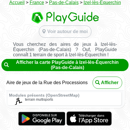
Accueil
>
France
>
Pas-de-Calais
>
Izel-lès-Équerchin
Voir autour de moi
Vous cherchez des aires de jeux à Izel-lès-
Équerchin (Pas-de-Calais) ? Ouf, PlayGuide
connaît 1 terrain de sport à Izel-lès-Équerchin !
Afficher la carte PlayGuide à Izel-lès-Équerchin
(Pas-de-Calais)
Aire de jeux de la Rue des Processions
Afficher
Modules présents (OpenStreetMap)
terrain multisports