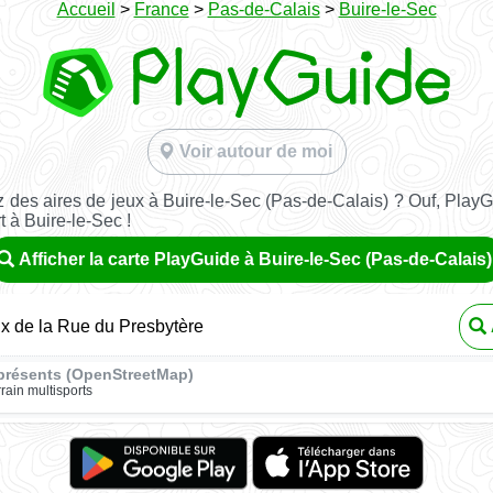
Accueil
>
France
>
Pas-de-Calais
>
Buire-le-Sec
Voir autour de moi
 des aires de jeux à Buire-le-Sec (Pas-de-Calais) ? Ouf, PlayG
t à Buire-le-Sec !
Afficher la carte PlayGuide à Buire-le-Sec (Pas-de-Calais)
ux de la Rue du Presbytère
présents (OpenStreetMap)
rrain multisports