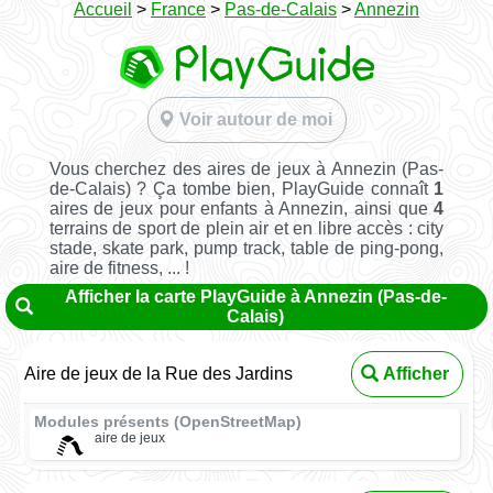
Accueil
>
France
>
Pas-de-Calais
>
Annezin
Voir autour de moi
Vous cherchez des aires de jeux à Annezin (Pas-
de-Calais) ? Ça tombe bien, PlayGuide connaît
1
aires de jeux pour enfants à Annezin, ainsi que
4
terrains de sport de plein air et en libre accès : city
stade, skate park, pump track, table de ping-pong,
aire de fitness, ... !
Afficher la carte PlayGuide à Annezin (Pas-de-
Calais)
Aire de jeux de la Rue des Jardins
Afficher
Modules présents (OpenStreetMap)
aire de jeux