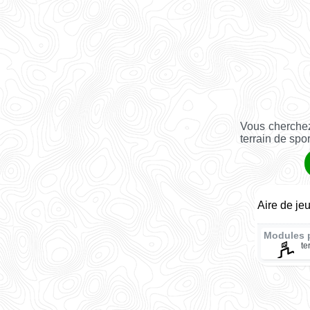
Vous cherchez
terrain de spo
Aire de je
Modules 
te