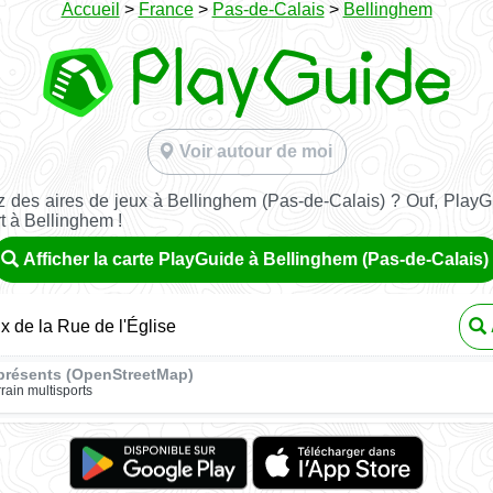
Accueil
>
France
>
Pas-de-Calais
>
Bellinghem
Voir autour de moi
 des aires de jeux à Bellinghem (Pas-de-Calais) ? Ouf, PlayG
rt à Bellinghem !
Afficher la carte PlayGuide à Bellinghem (Pas-de-Calais)
ux de la Rue de l'Église
présents (OpenStreetMap)
rrain multisports