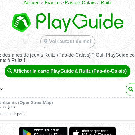
Accueil
>
France
>
Pas-de-Calais
>
Ruitz
Voir autour de moi
 des aires de jeux à Ruitz (Pas-de-Calais) ? Ouf, PlayGuide con
nts à Ruitz !
Afficher la carte PlayGuide à Ruitz (Pas-de-Calais)
ux
présents (OpenStreetMap)
re de jeux
rrain multisports