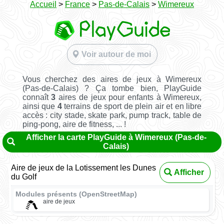
Accueil
>
France
>
Pas-de-Calais
>
Wimereux
Voir autour de moi
Vous cherchez des aires de jeux à Wimereux
(Pas-de-Calais) ? Ça tombe bien, PlayGuide
connaît
3
aires de jeux pour enfants à Wimereux,
ainsi que
4
terrains de sport de plein air et en libre
accès : city stade, skate park, pump track, table de
ping-pong, aire de fitness, ... !
Afficher la carte PlayGuide à Wimereux (Pas-de-
Calais)
Aire de jeux de la Lotissement les Dunes
Afficher
du Golf
Modules présents (OpenStreetMap)
aire de jeux