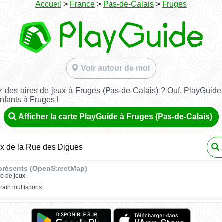
Accueil
>
France
>
Pas-de-Calais
>
Fruges
Voir autour de moi
 des aires de jeux à Fruges (Pas-de-Calais) ? Ouf, PlayGuide 
nfants à Fruges !
Afficher la carte PlayGuide à Fruges (Pas-de-Calais)
ux de la Rue des Digues
présents (OpenStreetMap)
re de jeux
rrain multisports