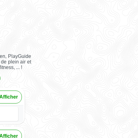
ien, PlayGuide
 de plein air et
tness, ... !
Afficher
Afficher