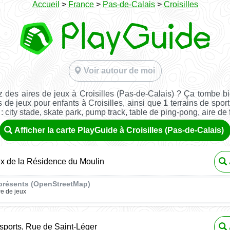
Accueil
>
France
>
Pas-de-Calais
>
Croisilles
Voir autour de moi
 des aires de jeux à Croisilles (Pas-de-Calais) ? Ça tombe b
 de jeux pour enfants à Croisilles, ainsi que
1
terrains de sport
: city stade, skate park, pump track, table de ping-pong, aire de fi
Afficher la carte PlayGuide à Croisilles (Pas-de-Calais)
ux de la Résidence du Moulin
présents (OpenStreetMap)
re de jeux
isports, Rue de Saint-Léger