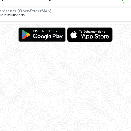
présents (OpenStreetMap)
rrain multisports