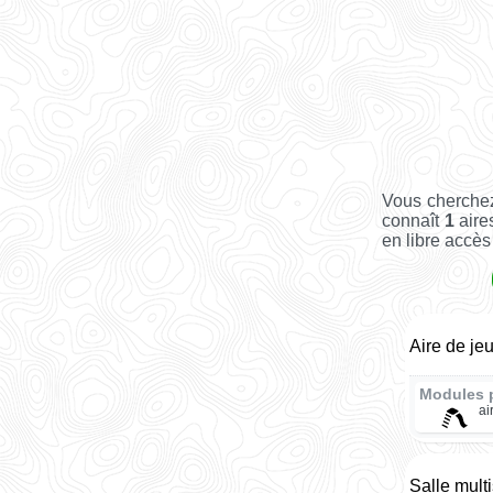
Vous cherchez
connaît
1
aires
en libre accès 
Aire de je
Modules 
ai
Salle mult