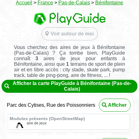
Accueil
>
France
>
Pas-de-Calais
>
Bénifontaine
Voir autour de moi
Vous cherchez des aires de jeux à Bénifontaine
(Pas-de-Calais) ? Ça tombe bien, PlayGuide
connaît
3
aires de jeux pour enfants à
Bénifontaine, ainsi que
1
terrains de sport de plein
air et en libre accès : city stade, skate park, pump
track, table de ping-pong, aire de fitness, ... !
Afficher la carte PlayGuide à Bénifontaine (Pas-de-
Calais)
Parc des Cytises, Rue des Poissonniers
Afficher
Modules présents (OpenStreetMap)
aire de jeux