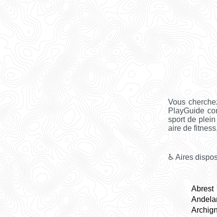
Vous cherchez
PlayGuide co
sport de plein
aire de fitness, 
♿ Aires dispos
Abrest
Andela
Archign