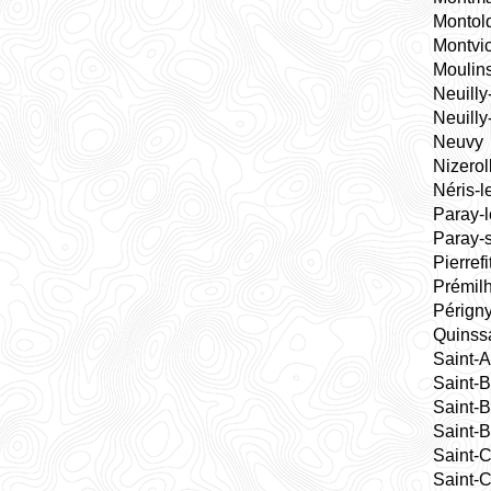
Montol
Montvi
Moulin
Neuill
Neuilly
Neuvy
Nizerol
Néris-l
Paray-l
Paray-s
Pierrefi
Prémilh
Pérign
Quinss
Saint-A
Saint-B
Saint-
Saint-B
Saint-
Saint-