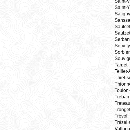
Saint-V
Saint-Y
Salign
Sanssa
Saulce
Saulze
Serban
Servilly
Sorbier
Souvig
Target
Teillet
Thiel-s
Thionn
Toulon-
Treban
Tretea
Tronge
Trévol
Trézell
Vallon-