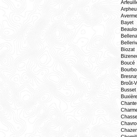
Arfeuil
Arpheui
Averm
Bayet
Beaulo
Bellen
Belleriv
Biozat
Bizeneu
Boucé
Bourbo
Bresna
Broût-V
Busset
Buxière
Chante
Charme
Chasse
Chavro
Chaze
Chemil