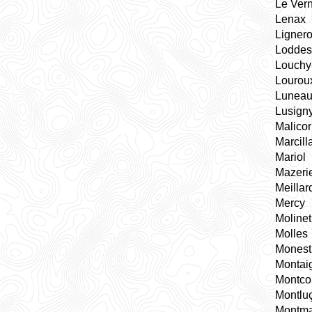
Le Vern
Lenax
Lignero
Loddes
Louchy
Lourou
Lunea
Lusign
Malico
Marcill
Mariol
Mazeri
Meillar
Mercy
Molinet
Molles
Monest
Montai
Montco
Montlu
Montma