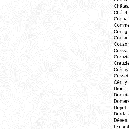
Château
Châtel
Cognat
Comme
Contig
Coulan
Couzo
Cressa
Creuzie
Creuzie
Créchy
Cusset
Cérilly
Diou
Dompie
Doméra
Doyet
Durdat-
Désert
Escurol