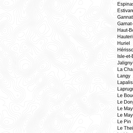
Espina
Estivar
Gannat
Garnat-
Haut-B
Hauter
Huriel
Hériss
Isle-et
Jaligny
La Cha
Langy
Lapali
Laprug
Le Bou
Le Don
Le May
Le May
Le Pin
Le Thei