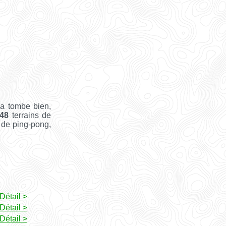
Ça tombe bien,
48
terrains de
e de ping-pong,
Détail >
Détail >
Détail >