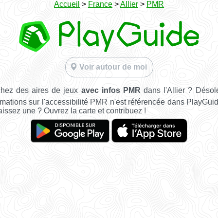
Accueil
>
France
>
Allier
>
PMR
Voir autour de moi
hez des aires de jeux
avec infos PMR
dans l'Allier ? Désol
mations sur l'accessibilité PMR n'est référencée dans PlayGuide
ssez une ? Ouvrez la carte et contribuez !