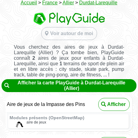
Accueil
>
France
>
Allier
>
Durdat-Larequille
Voir autour de moi
Vous cherchez des aires de jeux à Durdat-
Larequille (Allier) ? Ça tombe bien, PlayGuide
connaît
2
aires de jeux pour enfants à Durdat-
Larequille, ainsi que
1
terrains de sport de plein air
et en libre accès : city stade, skate park, pump
track, table de ping-pong, aire de fitness, ... !
Afficher la carte PlayGuide à Durdat-Larequille
(Allier)
Aire de jeux de la Impasse des Pins
Afficher
Modules présents (OpenStreetMap)
aire de jeux