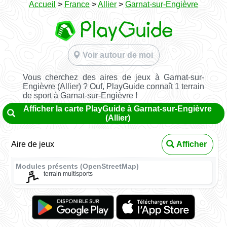
Accueil
>
France
>
Allier
>
Garnat-sur-Engièvre
Voir autour de moi
Vous cherchez des aires de jeux à Garnat-sur-
Engièvre (Allier) ? Ouf, PlayGuide connaît 1 terrain
de sport à Garnat-sur-Engièvre !
Afficher la carte PlayGuide à Garnat-sur-Engièvre
(Allier)
Aire de jeux
Afficher
Modules présents (OpenStreetMap)
terrain multisports