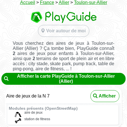
Accueil
>
France
>
Allier
>
Toulon-sur-Allier
Voir autour de moi
Vous cherchez des aires de jeux à Toulon-sur-
Allier (Allier) ? Ça tombe bien, PlayGuide connaît
2
aires de jeux pour enfants à Toulon-sur-Allier,
ainsi que
2
terrains de sport de plein air et en libre
accès : city stade, skate park, pump track, table de
ping-pong, aire de fitness, ... !
Afficher la carte PlayGuide à Toulon-sur-Allier
(Allier)
Aire de jeux de la N 7
Afficher
Modules présents (OpenStreetMap)
aire de jeux
station de fitness