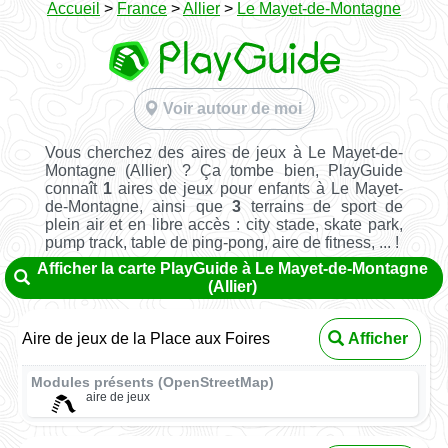
Accueil
>
France
>
Allier
>
Le Mayet-de-Montagne
Voir autour de moi
Vous cherchez des aires de jeux à Le Mayet-de-
Montagne (Allier) ? Ça tombe bien, PlayGuide
connaît
1
aires de jeux pour enfants à Le Mayet-
de-Montagne, ainsi que
3
terrains de sport de
plein air et en libre accès : city stade, skate park,
pump track, table de ping-pong, aire de fitness, ... !
Afficher la carte PlayGuide à Le Mayet-de-Montagne
(Allier)
Aire de jeux de la Place aux Foires
Afficher
Modules présents (OpenStreetMap)
aire de jeux