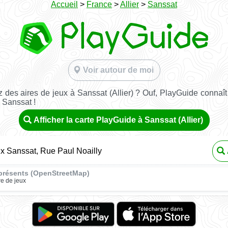
Accueil
>
France
>
Allier
>
Sanssat
Voir autour de moi
 des aires de jeux à Sanssat (Allier) ? Ouf, PlayGuide connaît 
 Sanssat !
Afficher la carte PlayGuide à Sanssat (Allier)
ux Sanssat, Rue Paul Noailly
présents (OpenStreetMap)
re de jeux