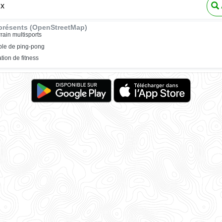
ux
présents (OpenStreetMap)
rrain multisports
ble de ping-pong
ation de fitness