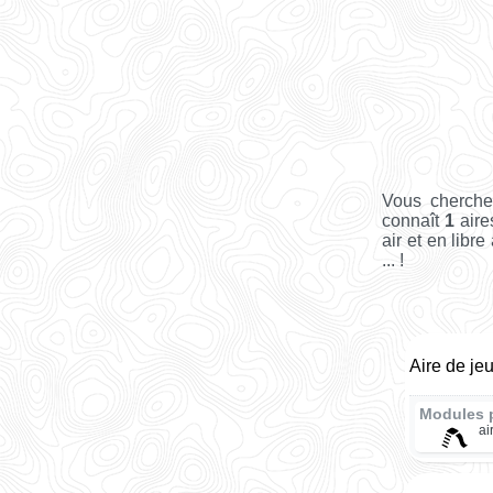
Vous cherche
connaît
1
aire
air et en libr
... !
Aire de je
Modules 
ai