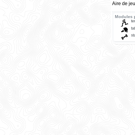
Aire de je
Modules 
te
ta
st