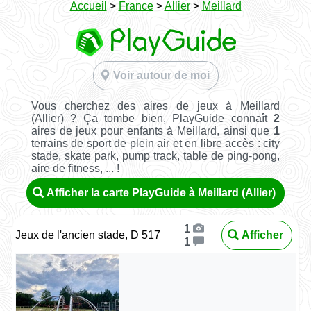
Accueil
>
France
>
Allier
>
Meillard
Voir autour de moi
Vous cherchez des aires de jeux à Meillard
(Allier) ? Ça tombe bien, PlayGuide connaît
2
aires de jeux pour enfants à Meillard, ainsi que
1
terrains de sport de plein air et en libre accès : city
stade, skate park, pump track, table de ping-pong,
aire de fitness, ... !
Afficher la carte PlayGuide à Meillard (Allier)
1
Jeux de l'ancien stade, D 517
Afficher
1