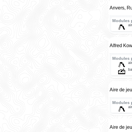
Anvers, R
Modules 
ai
Alfred Kow
Modules 
ai
ba
Aire de je
Modules 
ai
Aire de je