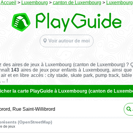
Accueil
>
Luxembourg
>
canton de Luxembourg
>
Luxembourg
Voir autour de moi
 des aires de jeux à Luxembourg (canton de Luxembourg) ? 
nnaît
143
aires de jeux pour enfants à Luxembourg, ainsi qu
 air et en libre accès : city stade, skate park, pump track, tabl
... !
ficher la carte PlayGuide à Luxembourg (canton de Luxemb
brord, Rue Saint-Willibrord
présents (OpenStreetMap)
re de jeux