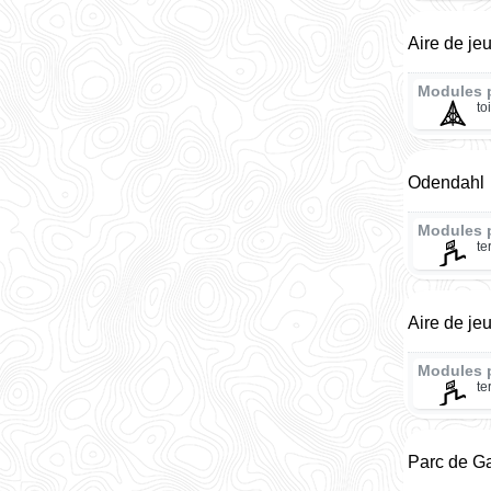
Aire de je
Modules 
to
Odendahl
Modules 
te
Aire de je
Modules 
te
Parc de G