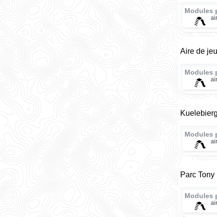
Modules 
ai
Aire de je
Modules 
ai
Kuelebierg
Modules 
ai
Parc Tony
Modules 
ai