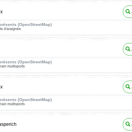
ux
présents (OpenStreetMap)
ile d'araignée
présents (OpenStreetMap)
rrain multisports
ux
présents (OpenStreetMap)
rrain multisports
asperich