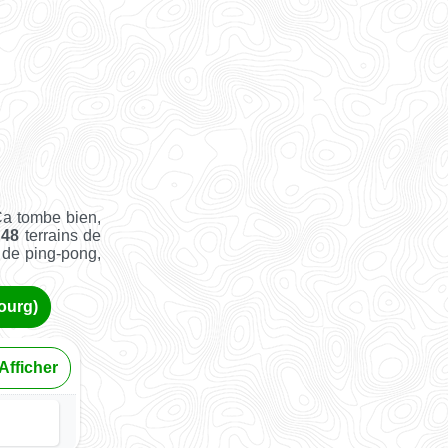
Ça tombe bien,
e
48
terrains de
e de ping-pong,
ourg)
Afficher